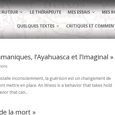
L’AUTEUR
LE THÉRAPEUTE
MES ESSAIS
MES 
QUELQUES TEXTES
CRITIQUES ET COMMEN
amaniques, l’Ayahuasca et l’Imaginal »
tions
nstalle inconsciemment, la guérison est un changement de
 mettre en place. An illness is a behavior that takes hold
ior that can...
 de la mort »