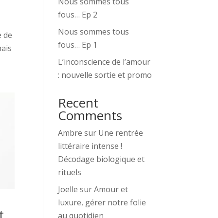
Nous sommes tous
fous… Ep 2
Nous sommes tous
e de
fous… Ep 1
mais
L’inconscience de l’amour
: nouvelle sortie et promo
Recent
Comments
Ambre
sur
Une rentrée
littéraire intense !
Décodage biologique et
rituels
Joelle
sur
Amour et
luxure, gérer notre folie
t
au quotidien