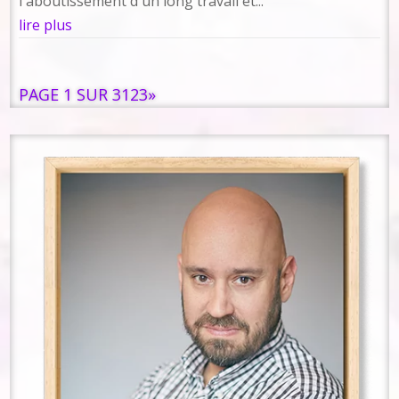
l'aboutissement d'un long travail et...
lire plus
PAGE 1 SUR 3
1
2
3
»