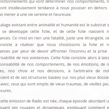
 fonctionnements qui vont déterminer nos comportements, 
ront insidieusement tendance à nous pousser en dehors
us mener à une vie sereine et heureuse.
alage existant entre animalité et humanité est le substrat 
l se développe cette folie, et de cette folie naissent 
ances. Ce n’est en rien une fatalité, juste une étrangeté, ce
onsiste à réaliser que nous choisissons la folie et 
rances par peur de devoir affronter l’inconnu et la prise
sabilité de nos existences. Cette folie consiste alors à lais
sponsabilité de nos comportements, de nos émotions, de 
es, nos choix et nos décisions, à l’arbitraire de no
cient et de ses structures basées sur nos plus vieux dossie
avez, ceux qui sont emplis de vieux traumas, de vieilles pe
ssures.
 cette émission de Radio est née, chaque épisode abordant 
rtiquant ses rouages et dynamiques, expliquant comment e