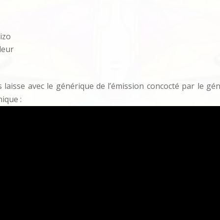
hizo
leur
 laisse avec le générique de l’émission concocté par le gén
ique :