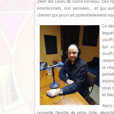
plein les cases de notre cerveau. Des
émotionnels, nos pensées,… et qui au
chemin qui pourrait potentiellement no
Ce déc
leque
souffr
qui c
souff
respon
la re
pensé
incons
vous s
et ble
Alors
nouvelle facette de cette folie, déco