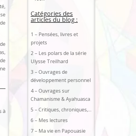
té,
Catégories des
ose
articles du blog :
 de
1 – Pensées, livres et
projets
 de
as,
2 – Les polars de la série
ode
Ulysse Treilhard
une
3 – Ouvrages de
développement personnel
4 – Ouvrages sur
Chamanisme & Ayahuasca
5 – Critiques, chroniques,…
s à
6 – Mes lectures
7 – Ma vie en Papouasie