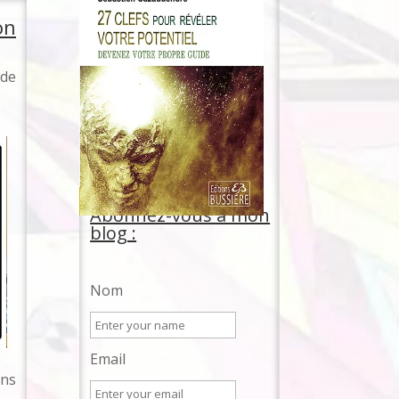
on
 de
Abonnez-vous à mon
blog :
Nom
Email
ons