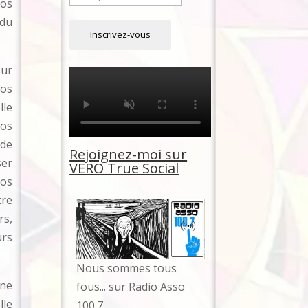
nos
 du
sur
nos
lle
nos
 de
Rejoignez-moi sur
ser
VERO
True Social
nos
tre
rs,
urs
No
us sommes tous
une
fous... sur Radio Asso
lle
100.7