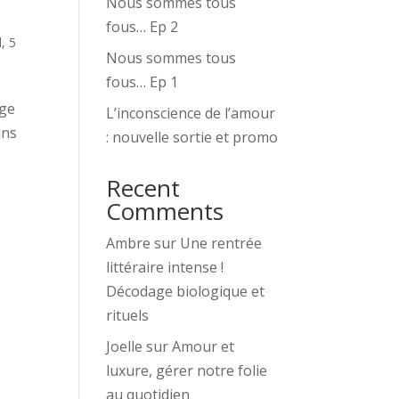
Nous sommes tous
fous… Ep 2
l
,
5
Nous sommes tous
fous… Ep 1
age
L’inconscience de l’amour
ins
: nouvelle sortie et promo
Recent
Comments
Ambre
sur
Une rentrée
littéraire intense !
Décodage biologique et
rituels
Joelle
sur
Amour et
luxure, gérer notre folie
au quotidien