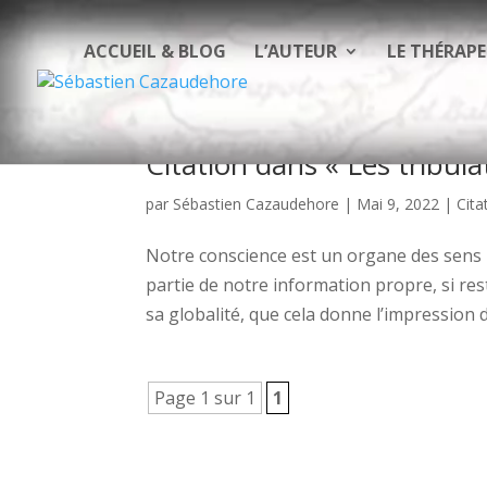
ACCUEIL & BLOG
L’AUTEUR
LE THÉRAP
Citation dans « Les tribul
par
Sébastien Cazaudehore
|
Mai 9, 2022
|
Cita
Notre conscience est un organe des sens i
partie de notre information propre, si rest
sa globalité, que cela donne l’impression d
Page 1 sur 1
1