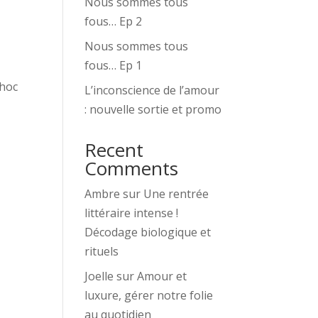
Nous sommes tous
fous… Ep 2
Nous sommes tous
fous… Ep 1
choc
L’inconscience de l’amour
: nouvelle sortie et promo
Recent
Comments
Ambre
sur
Une rentrée
littéraire intense !
Décodage biologique et
rituels
Joelle
sur
Amour et
luxure, gérer notre folie
au quotidien