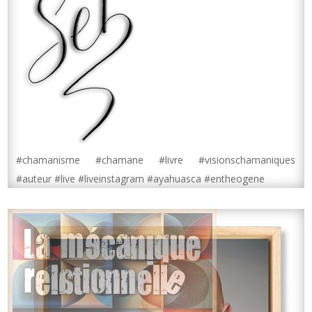
#chamanisme #chamane #livre #visionschamaniques
#auteur #live #liveinstagram #ayahuasca #entheogene