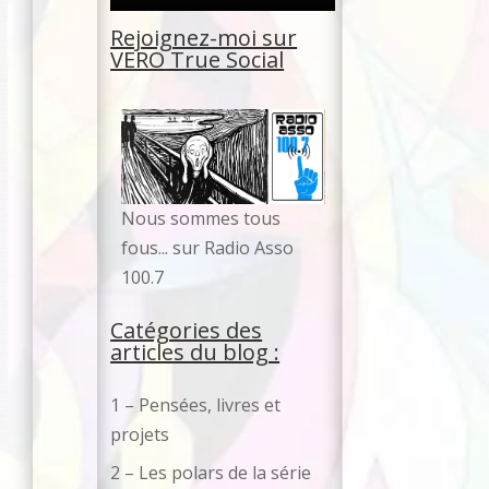
Rejoignez-moi sur
VERO
True Social
No
us sommes tous
fous... sur Radio Asso
100.7
Catégories des
articles du blog :
1 – Pensées, livres et
projets
2 – Les polars de la série