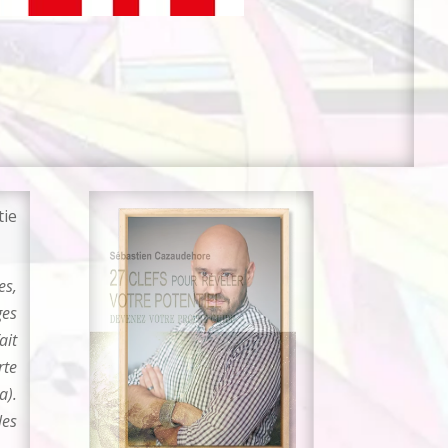
tie
es,
ges
ait
rte
a).
les